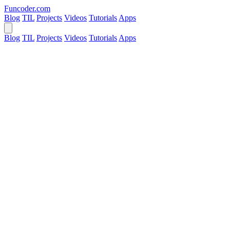
Funcoder
.com
Blog
TIL
Projects
Videos
Tutorials
Apps
Blog
TIL
Projects
Videos
Tutorials
Apps